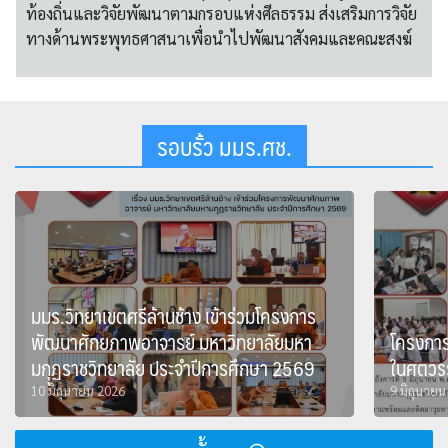
ท้องถิ่นและวิจัยพัฒนาตามกรอบแห่งศีลธรรม ส่งเสริมการวิจัย
ทางด้านพระพุทธศาสนาเพื่อนำไปพัฒนาสังคมและคณะสงฆ์
รอบรั้ว มมร.ศช.
มมร.วิทยาเขตศรีล้านช้าง เข้าร่วมโครงการ
พัฒนาศักยภาพอาจารย์ มหาวิทยาลัยมหา
โครงการ
มกุุฏราชวิทยาลัย ประจำปีการศึกษา 2569
ในศตวรร
10 มิถุนายน 2026
9 มิถุนาย