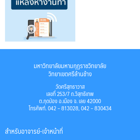
มหาวิทยาลัยมหามกุฏราชวิทยาลัย
วิทยาเขตศรีล้านช้าง
วัดศรีสุทธาวาส
เลขที่ 253/7 ถ.วิสุทธิเทพ
ต.กุดป่อง อ.เมือง จ. เลย 42000
โทรศัพท์. 042 – 813028, 042 – 830434
สำหรับอาจารย์-เจ้าหน้าที่