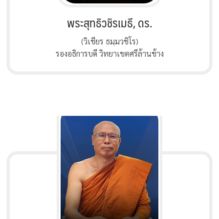
พระสุทธิวชิรเมธี, ดร.
(วิเชียร ธมฺมวชิโร)
รองอธิการบดี วิทยาเขตศรีล้านช้าง