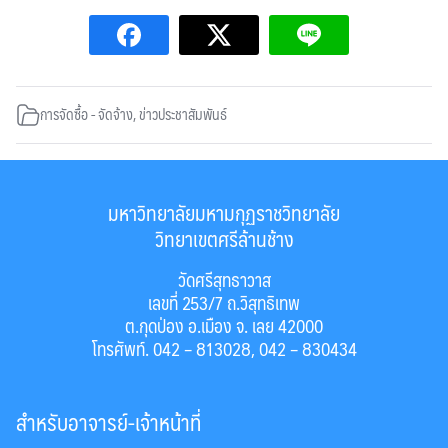
การจัดซื้อ - จัดจ้าง
,
ข่าวประชาสัมพันธ์
มหาวิทยาลัยมหามกุฏราชวิทยาลัย
วิทยาเขตศรีล้านช้าง
วัดศรีสุทธาวาส
เลขที่ 253/7 ถ.วิสุทธิเทพ
ต.กุดป่อง อ.เมือง จ. เลย 42000
โทรศัพท์. 042 – 813028, 042 – 830434
สำหรับอาจารย์-เจ้าหน้าที่